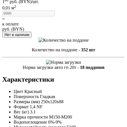
80
1
руб. (BYN)/
шт.
2
0,01 м
=
к оплате
руб. (BYN)
Нет в наличии
Количество на поддоне -
352 шт
Норма загрузки авто гп 20т -
18 поддонов
Характеристики
Цвет
Красный
Поверхность
Гладкая
Размеры (мм)
250x120x88
Формат
1,4 NF
Вес (кг)
3.1
Марка прочности
M150-M200
Водопоглощение
6%-9%