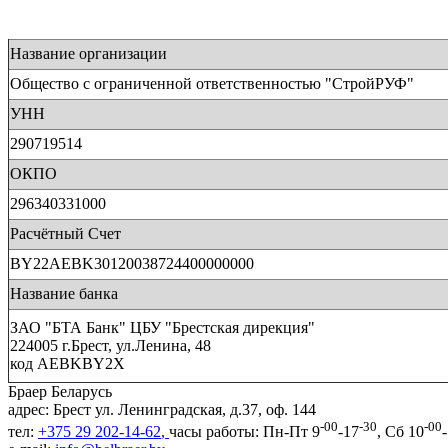
Название организации
Общество с ограниченной ответственностью "СтройРУФ"
УНН
290719514
ОКПО
296340331000
Расчётный Счет
BY22AEBK30120038724400000000
Название банка
ЗАО "БТА Банк" ЦБУ "Брестская дирекция"
224005 г.Брест, ул.Ленина, 48
код AEBKBY2X
Браер Беларусь
адрес:
Брест
ул. Ленинградская, д.37, оф. 144
-00
-30
-00
тел:
+375 29 202-14-62
,
часы работы:
Пн-Пт 9
-17
, Сб 10