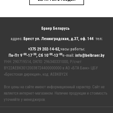
Браер Беларусь
адрес:
Брест
ул. Ленинградская, д.37, оф. 144
тел:
+375 29 202-14-62
,
часы работы:
-00
-30
-00
-00
Пн-Пт 9
-17
, Сб 10
-13
e-mail:
info@belbraer.by
УНН: 290719514, ОКПО: 296340331000, Р/счет:
BY22AEBK30120038724400000000 в АО «БТА Банк» ЦБУ
«Брестская дирекция», код: AEBKBY2X
Все цены на сайте имеют информационный характер. Сайт не
является интернет-магазином. Наличие продукции и стоимость
уточняйте у менеджеров.