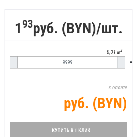
93
1
руб. (BYN)/
шт.
2
0,01 м
=
к оплате
руб. (BYN)
КУПИТЬ В 1 КЛИК