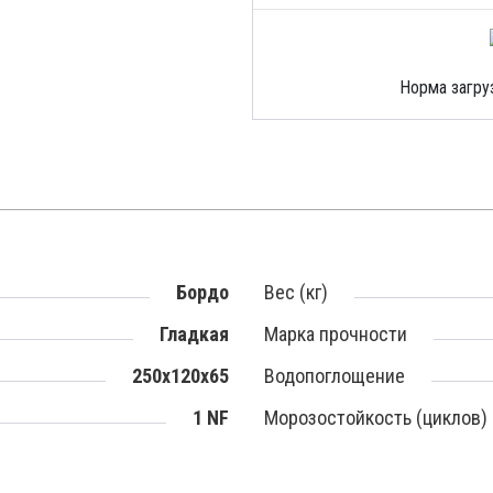
Норма загруз
Бордо
Вес (кг)
Гладкая
Марка прочности
250x120x65
Водопоглощение
1 NF
Морозостойкость (циклов)