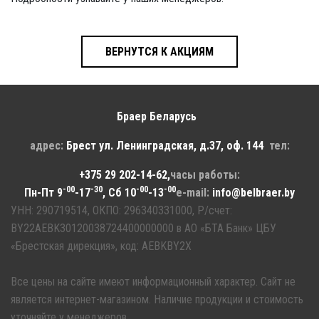
ВЕРНУТСЯ К АКЦИЯМ
Браер Беларусь
адрес:
Брест
ул. Ленинградская, д.37, оф. 144
тел:
+375 29 202-14-62
,
часы работы:
-00
-30
-00
-00
Пн-Пт 9
-17
, Сб 10
-13
e-mail:
info@belbraer.by
УНН: 290719514, ОКПО: 296340331000, Р/счет:
BY22AEBK30120038724400000000 в АО «БТА Банк» ЦБУ
«Брестская дирекция», код: AEBKBY2X
Все цены на сайте имеют информационный характер. Сайт не
является интернет-магазином. Наличие продукции и стоимость
уточняйте у менеджеров.