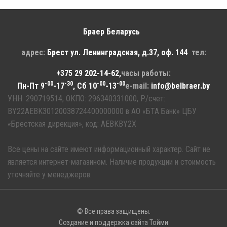
Браер Беларусь
адрес:
Брест
ул. Ленинградская, д.37, оф. 144
тел:
+375 29 202-14-62
,
часы работы:
-00
-30
-00
-00
Пн-Пт 9
-17
, Сб 10
-13
e-mail:
info@belbraer.by
УНН: 290719514, ОКПО: 296340331000, Р/счет:
BY22AEBK30120038724400000000 в АО «БТА Банк» ЦБУ
«Брестская дирекция», код: AEBKBY2X
Все цены на сайте имеют информационный характер. Сайт не
является интернет-магазином. Наличие продукции и стоимость
уточняйте у менеджеров.
© Все права защищены.
Создание
и
поддержка сайта
Тойми