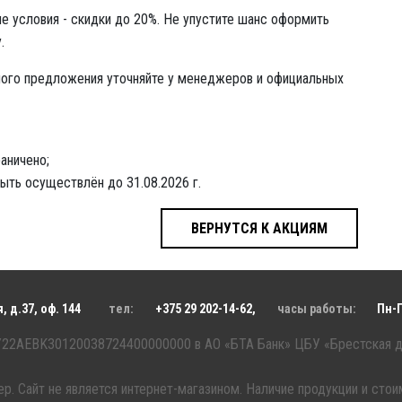
е условия - скидки до 20%. Не упустите шанс оформить
.
ного предложения уточняйте у менеджеров и официальных
аничено;
быть осуществлён до 31.08.2026 г.
ВЕРНУТСЯ К АКЦИЯМ
 д.37, оф. 144
тел:
+375 29 202-14-62
,
часы работы:
Пн-
BY22AEBK30120038724400000000 в АО «БТА Банк» ЦБУ «Брестская д
р. Сайт не является интернет-магазином. Наличие продукции и сто