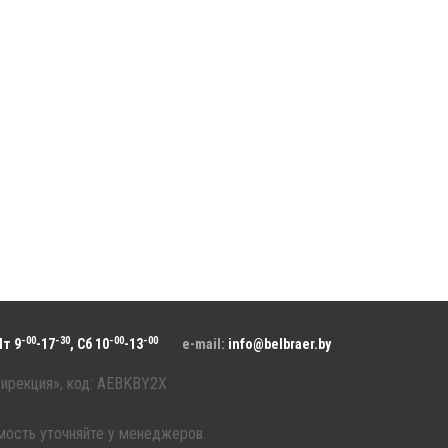
-00
-30
-00
-00
Пт 9
-17
, Сб 10
-13
e-mail:
info@belbraer.by
ирекция», код: AEBKBY2X
имость уточняйте у менеджеров.