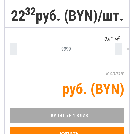
32
22
руб. (BYN)/
шт.
2
0,01 м
=
к оплате
руб. (BYN)
КУПИТЬ В 1 КЛИК
КУПИТЬ