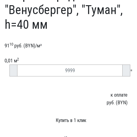
"Венусбергер", "Туман",
h=40 мм
10
91
руб. (BYN)/
м²
2
0,01 м
=
к оплате
руб. (BYN)
Купить в 1 клик