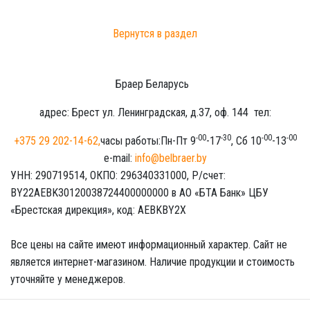
Вернутся в раздел
Браер Беларусь
адрес:
Брест
ул. Ленинградская, д.37, оф. 144
тел:
-00
-30
-00
-00
+375 29 202-14-62
,
часы работы:
Пн-Пт 9
-17
, Сб 10
-13
e-mail:
info@belbraer.by
УНН: 290719514, ОКПО: 296340331000, Р/счет:
BY22AEBK30120038724400000000 в АО «БТА Банк» ЦБУ
«Брестская дирекция», код: AEBKBY2X
Все цены на сайте имеют информационный характер. Сайт не
является интернет-магазином. Наличие продукции и стоимость
уточняйте у менеджеров.