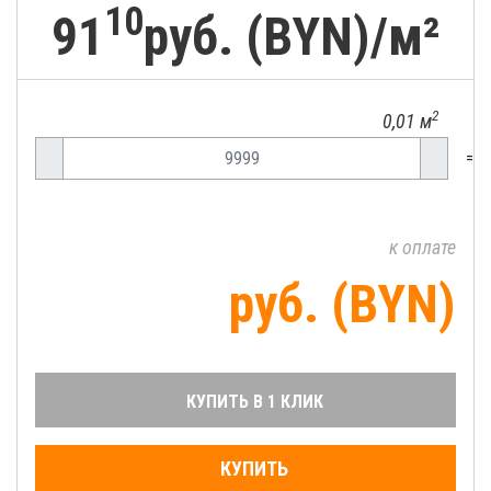
10
91
руб. (BYN)/
м²
2
0,01 м
=
к оплате
руб. (BYN)
КУПИТЬ В 1 КЛИК
КУПИТЬ