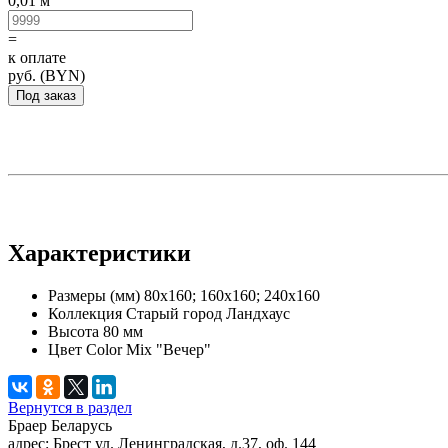
0,01 м
=
к оплате
руб. (BYN)
Под заказ
Характеристики
Размеры (мм)
80х160; 160х160; 240х160
Коллекция
Старый город Ландхаус
Высота
80 мм
Цвет
Color Mix "Вечер"
Вернутся в раздел
Браер Беларусь
адрес:
Брест
ул. Ленинградская, д.37, оф. 144