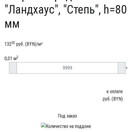
"Ландхаус", "Степь", h=80
мм
02
132
руб. (BYN)/
м²
2
0,01 м
=
к оплате
руб. (BYN)
Под заказ