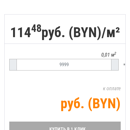
48
114
руб. (BYN)/
м²
2
0,01 м
=
к оплате
руб. (BYN)
КУПИТЬ В 1 КЛИК