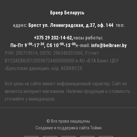
Браер Беларусь
адрес:
Брест
ул. Ленинградская, д.37, оф. 144
тел:
+375 29 202-14-62
,
часы работы:
-00
-30
-00
-00
Пн-Пт 9
-17
, Сб 10
-13
e-mail:
info@belbraer.by
УНН: 290719514, ОКПО: 296340331000, Р/счет:
BY22AEBK30120038724400000000 в АО «БТА Банк» ЦБУ
«Брестская дирекция», код: AEBKBY2X
Все цены на сайте имеют информационный характер. Сайт не
является интернет-магазином. Наличие продукции и стоимость
уточняйте у менеджеров.
© Все права защищены.
Создание
и
поддержка сайта
Тойми