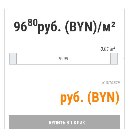
80
96
руб. (BYN)/
м²
2
0,01 м
=
к оплате
руб. (BYN)
КУПИТЬ В 1 КЛИК