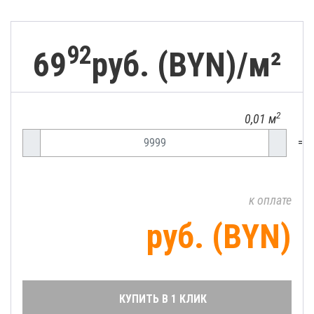
92
69
руб. (BYN)/
м²
2
0,01 м
=
к оплате
руб. (BYN)
КУПИТЬ В 1 КЛИК