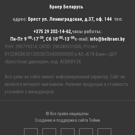
Браер Беларусь
адрес:
Брест
ул. Ленинградская, д.37, оф. 144
тел:
+375 29 202-14-62
,
часы работы:
-00
-30
-00
-00
Пн-Пт 9
-17
, Сб 10
-13
e-mail:
info@belbraer.by
УНН: 290719514, ОКПО: 296340331000, Р/счет:
BY22AEBK30120038724400000000 в АО «БТА Банк» ЦБУ
«Брестская дирекция», код: AEBKBY2X
Все цены на сайте имеют информационный характер. Сайт не
является интернет-магазином. Наличие продукции и стоимость
уточняйте у менеджеров.
© Все права защищены.
Создание
и
поддержка сайта
Тойми