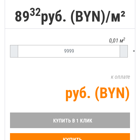
32
89
руб. (BYN)/
м²
2
0,01 м
=
к оплате
руб. (BYN)
КУПИТЬ В 1 КЛИК
КУПИТЬ