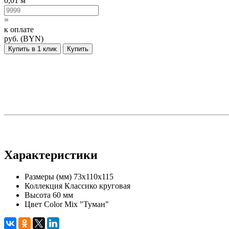
0,01 м
=
к оплате
руб. (BYN)
Купить в 1 клик
Купить
Характеристики
Размеры (мм)
73х110х115
Коллекция
Классико круговая
Высота
60 мм
Цвет
Color Mix "Туман"