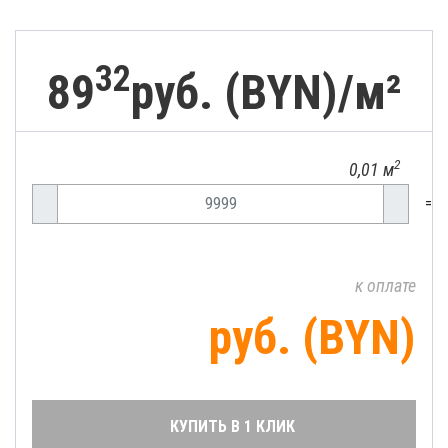
32
89
руб. (BYN)/
м²
2
0,01 м
=
к оплате
руб. (BYN)
КУПИТЬ В 1 КЛИК