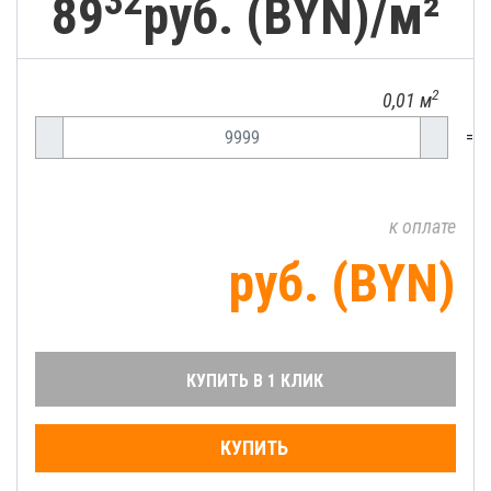
32
89
руб. (BYN)/
м²
2
0,01 м
=
к оплате
руб. (BYN)
КУПИТЬ В 1 КЛИК
КУПИТЬ