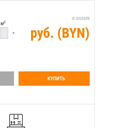
к оплате
2
 м
руб. (BYN)
=
КУПИТЬ