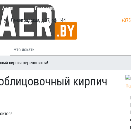
Акции
Продукция
Доставка
Оплата
т
ул. Ленинградская, д.37, оф. 144
+375
ный кирпич переносится!
облицовочный кирпич
По