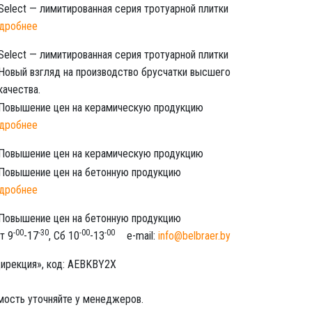
дробнее
Select — лимитированная серия тротуарной плитки
Новый взгляд на производство брусчатки высшего
качества.
дробнее
Повышение цен на керамическую продукцию
дробнее
Повышение цен на бетонную продукцию
-00
-30
-00
-00
т 9
-17
, Сб 10
-13
e-mail:
info@belbraer.by
ирекция», код: AEBKBY2X
имость уточняйте у менеджеров.